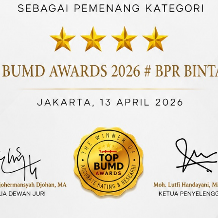
rogram tabungan nasional
Tabungan khusus pelaja
ngan setoran ringan untuk
untuk mendukung buday
semua kalangan.
menabung sejak dini.