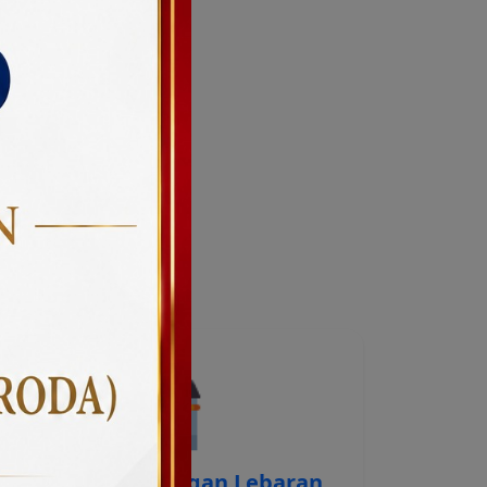
n
an
l
Tabungan Lebaran