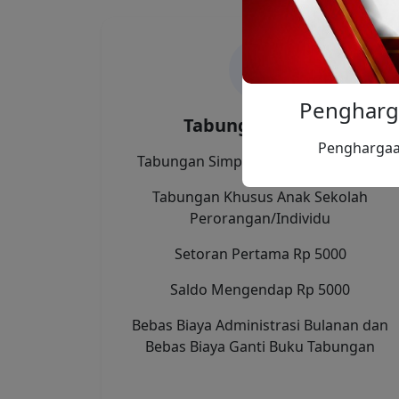
Pengharg
Tabungan Simpel
Penghargaa
Tabungan Simpel (Simpanan Pelajar)
Tabungan Khusus Anak Sekolah
Perorangan/Individu
Setoran Pertama Rp 5000
Saldo Mengendap Rp 5000
Bebas Biaya Administrasi Bulanan dan
Bebas Biaya Ganti Buku Tabungan