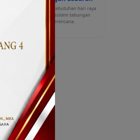
r
Persiapan kebutuhan hari raya
a
dengan sistem tabungan
terencana.