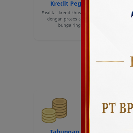
Kredit Pegawai
K
Fasilitas kredit khusus pegawai
Pe
dengan proses cepat dan
bunga ringan.
pe
Tabungan Citra