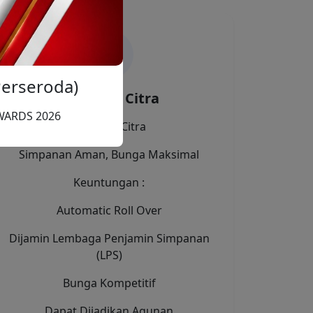
erseroda)
Deposito Citra
AWARDS 2026
Deposito Citra
Simpanan Aman, Bunga Maksimal
Keuntungan :
Automatic Roll Over
Dijamin Lembaga Penjamin Simpanan
(LPS)
Bunga Kompetitif
Dapat Dijadikan Agunan