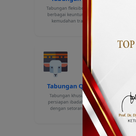
Tabungan fleksibel dengan
P
berbagai keuntungan dan
de
kemudahan transaksi.
Tabungan Qurban
Tabungan khusus untuk
persiapan ibadah qurban
dengan setoran ringan.