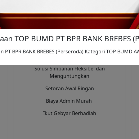
aan TOP BUMD PT BPR BANK BREBES (P
Tabungan Citra
n PT BPR BANK BREBES (Perseroda) Kategori TOP BUMD 
Tabungan Citra
Solusi Simpanan Fleksibel dan
Menguntungkan
Setoran Awal Ringan
Biaya Admin Murah
Ikut Gebyar Berhadiah