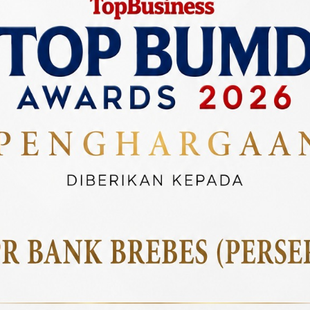
redit Usaha UMKM
Kredit Musiman
mbiayaan usaha mikro kecil
Kredit khusus kebutuha
menengah untuk
musiman seperti pertani
ngembangan bisnis Anda.
dan perdagangan.
Produk Tabungan
Pilihan tabungan terbaik untuk masa depan Anda
Tabunganku
Tabungan Simpe